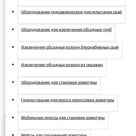
Домкрат универсальный с
Оборудование гидравлическое для испытания свай
пружинным возвратом 200
Оборудование для извлечения обсадных труб
тс 50 мм
Извлечение обсадных колонн буронабивных свай
Извлечение обсадных колонн из скважин
Артикул:
ДУ200П50
Оборудование для стыковки арматуры
101810р.
Гидростанции для пресса опрессовки арматуры
Мобильные прессы для стыковки арматуры
Муфты для соединения арматуры