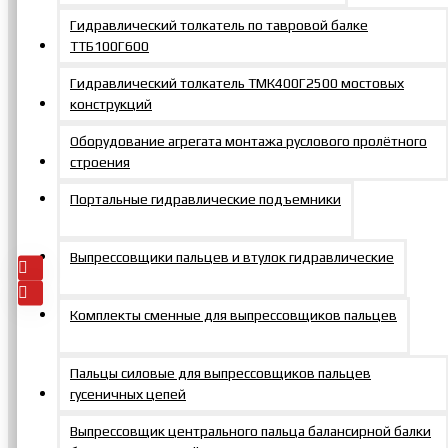
Гидравлический толкатель по тавровой балке
ТТБ100Г600
Гидравлический толкатель ТМК400Г2500 мостовых
конструкций
Домкрат
универсальный с
Оборудование агрегата монтажа руслового пролётного
пружинным
строения
возвратом 200 тс
50 мм
Портальные гидравлические подъемники
101810р.
Добавить
В
В
в заказ
закладки
сравнение
Выпрессовщики пальцев и втулок гидравлические
Комплекты сменные для выпрессовщиков пальцев
Пальцы силовые для выпрессовщиков пальцев
гусеничных цепей
Контакты
Выпрессовщик центрального пальца балансирной балки