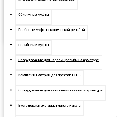
Добавить в заказ
Обжимные муфты
Задать вопрос
Резбовые муфты с конической резьбой
Резьбовые муфты
Оборудование для нарезки резьбы на арматуре
Характеристики
Комплекты матриц для прессов ПП-А
Характеристики товара
D, мм
230
Оборудование для натяжения канатной арматуры
H, мм
205
Высота
Бухтодержатель арматурного каната
резьбы на
65
корпусе, мм