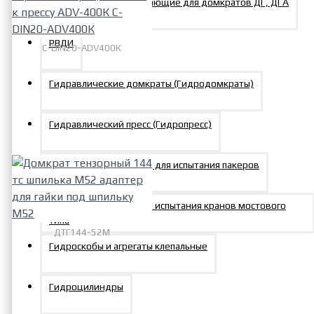
Опоры штоковые плавающие для домкратов ДГ, ДГА
РВДИ
C-DIN20-ADV400К
Комплект матрица
Гидравлические домкраты (Гидродомкраты)
верхняя-матрица нижняя к
прессу ADV-400К C-DIN20-
ADV400К
Гидравлический пресс (Гидропресс)
25895р.
Гидравлический стенд для испытания пакеров
Гидронагружатели для испытания кранов мостового
типа
ДТГ144-52М
Гидроскобы и агрегаты клепальные
Домкрат тензорный 144 тс
шпилька М52 адаптер для
гайки под шпильку М52
Гидроцилиндры
122147р.