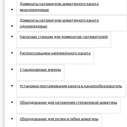
Домкраты натяжители арматурного каната
Количество
многопрядевые
отверстий
4
на дне
Домкраты натяжители арматурного каната
Масса, кг
67.8
однопрядевые
Рабочий
Насосные станции для домкратов-натяжителей
1418
объем, см3
Резьба в
M16
Распрессовщики напряжённого каната
дне, мм
Резьба на
M229x4
Стационарные анкеры
корпусе, мм
Усилие, тс
200
Ход штока,
Установки проталкивания каната в каналообразователь
50
мм
Размеры и характеристики
Оборудование для натяжения стержневой арматуры
домкратов могут отличаться от
Примечание
указанных. Перед заказом
Оборудование для резки и гибки арматуры
уточняйте актуальные данные у