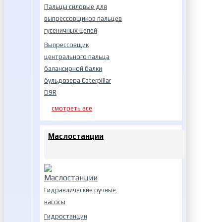
Пальцы силовые для
выпрессовщиков пальцев
гусеничных цепей
Выпрессовщик
центрального пальца
балансирной балки
бульдозера Caterpillar
D9R
смотреть все
Маслостанции
Гидравлические ручные
насосы
Гидростанции