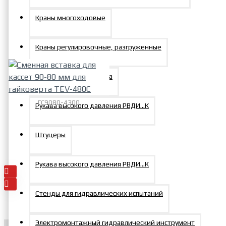
мм, рабочее давление 105
Краны многоходовые
МПа, 6 слойная оплетка,
длина бухты - 40 м
Краны регулировочные, разгруженные
25729р.
Распределители потока
ГС9080-4300
Рукава высокого давления РВДИ…К
Сменная вставка для кассет
90-80 мм для гайковерта
Штуцеры
TEV-480C
27704р.
Рукава высокого давления РВДИ…К
Стенды для гидравлических испытаний
Электромонтажный гидравлический инструмент