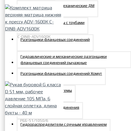
Домкраты винтовые механические ДМ
Инструмент для работы с трубами
C-DIN8-ADV1600К
Разгонщики фланцевых соединений
Комплект матрица
верхняя-матрица нижняя к
Гидравлические и механические разгонщики
прессу ADV-1600К C-DIN8-
фланцевых соединений рычажные
ADV1600К
Разгонщики фланцевых соединений Хомут
64739р.
Компоненты гидросистемы
Быстроразъемные соединения
РББ-51/1050/6
Гидрораспределители с ручным управлением
Рукав буровой G класса D 51