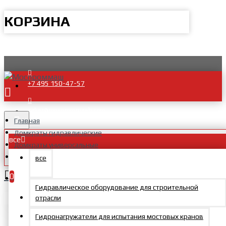
КОРЗИНА
+7 495 150-47-57
zakaz@mosprommash.com
Главная
Домкраты гидравлические
все
Домкраты универсальные
Домкраты универсальные с пружинным возвратом ДУ П
все
Домкрат универсальный с пружинным возвратом 200 тс 50
0
мм
Гидравлическое оборудование для строительной
Ваша корзина пуста!
отрасли
Гидронагружатели для испытания мостовых кранов