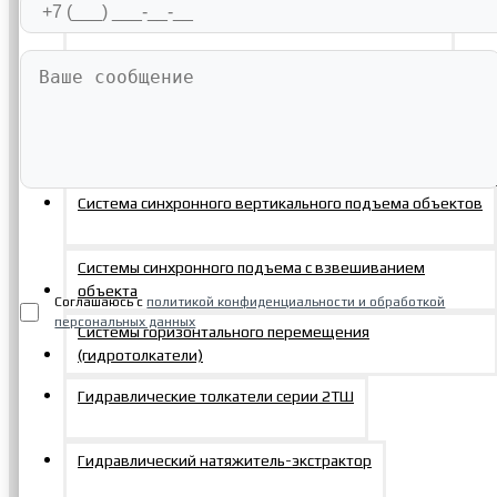
Система гидроподъемников СПВ420-300/250/150
Система контролируемого подъема резервуара
Система подъёма речных барж «Река»
Система синхронного вертикального подъема объектов
Отправить заявку
Системы синхронного подъема с взвешиванием
объекта
Соглашаюсь с
политикой конфиденциальности и обработкой
персональных данных
Системы горизонтального перемещения
(гидротолкатели)
Гидравлические толкатели серии 2ТШ
Последние просмотренные
Гидравлический натяжитель-экстрактор