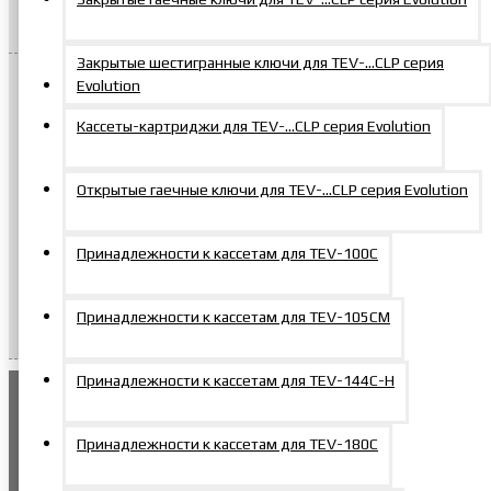
Сравнение товаров
Закрытые шестигранные ключи для TEV-…CLP серия
Evolution
Важная информация
Все технические характеристики и габаритные размеры
Кассеты-картриджи для TEV-…CLP серия Evolution
гидравлических домкратов, указанные в каталоге, носят справочный
характер. Производитель оставляет за собой право вносить
изменения в конструкцию и технологические чертежи без
Открытые гаечные ключи для TEV-…CLP серия Evolution
предварительного уведомления, что может приводить к отличиям
фактических размеров и параметров от опубликованных данных.
Перед оформлением заказа просим уточнять актуальные
Принадлежности к кассетам для TEV-100C
характеристики у менеджеров компании. Компания не несёт
ответственности за возможные несоответствия размеров и
параметров, если они не были предварительно согласованы в
Принадлежности к кассетам для TEV-105СM
письменной форме при заказе.
Принадлежности к кассетам для TEV-144С-Н
Понятно
Принадлежности к кассетам для TEV-180C
Этот сайт использует файлы cookie. Оставаясь на
сайте, вы соглашаетесь с их обработкой и даете