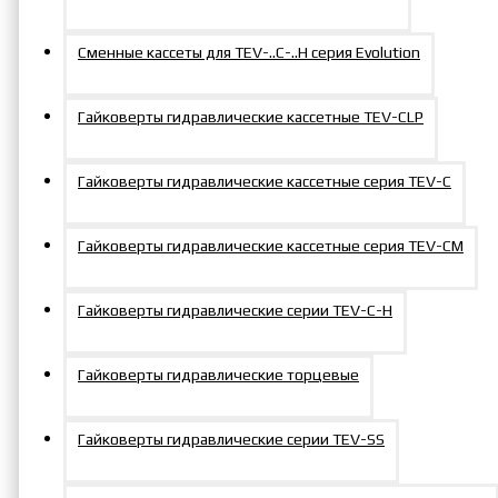
Сменная
Сменная
Сменные кассеты для TEV-..C-..H серия Evolution
ГС5536-
вставка
ГС7050-
вставка
300
для кассет
600
для кассет
Гайковерты гидравлические кассетные TEV-CLP
55/36 мм
70/50 мм
Гайковерты гидравлические кассетные серия TEV-C
Сменная
Сменная
ГС6050-
вставка
ГС7055-
вставка
300
для кассет
600
для кассет
Гайковерты гидравлические кассетные серия TEV-СM
60/50 мм
70/55 мм
Гайковерты гидравлические серии TEV-C-H
Сменная
Сменная
ГС6046-
вставка
ГС7060-
вставка
Гайковерты гидравлические торцевые
300
для кассет
600
для кассет
60/46 мм
70/60 мм
Гайковерты гидравлические серии TEV-SS
Сменная
Сменная
ГС6041-
вставка
ГС7555-
вставка