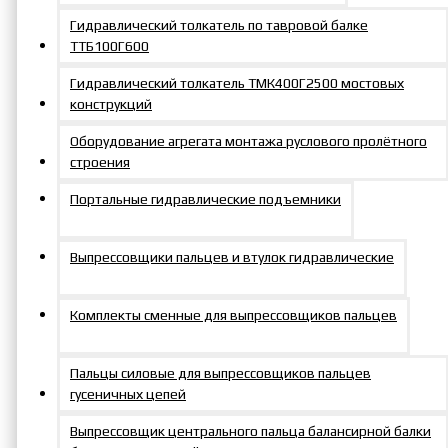
Сменная
Сменная
Гидравлический толкатель по тавровой балке
ГС3227-
вставка
ГС4127-
вставка
ТТБ100Г600
300
для кассет
600
для кассет
Гидравлический толкатель ТМК400Г2500 мостовых
32/27 мм
41/27 мм
конструкций
Оборудование агрегата монтажа руслового пролётного
Сменная
Сменная
строения
ГС3222-
вставка
ГС4130-
вставка
300
для кассет
600
для кассет
Портальные гидравлические подъемники
32/22 мм
41/30 мм
Выпрессовщики пальцев и втулок гидравлические
Сменная
Сменная
ГС3419-
вставка
ГС4132-
вставка
Комплекты сменные для выпрессовщиков пальцев
300
для кассет
600
для кассет
34/19 мм
41/32 мм
Пальцы силовые для выпрессовщиков пальцев
гусеничных цепей
Сменная
Сменная
ГС3422-
вставка
ГС4630-
вставка
Выпрессовщик центрального пальца балансирной балки
300
для кассет
600
для кассет