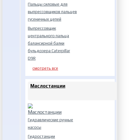
Пальцы силовые для
выпрессовщиков пальцев
гусеничных цепей
Выпрессовщик
центрального пальца
балансирной балки
бульдозера Caterpillar
D9R
смотреть все
Маслостанции
Гидравлические ручные
насосы
Гидростанции