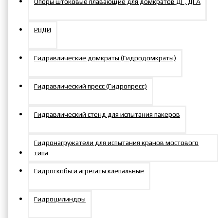
Опоры штоковые плавающие для домкратов ДГ, ДГА
TEV-
1173-
310x78x189
50-80
144C-H
11737
РВДИ
11,8
TEV-
1434-
Гидравлические домкраты (Гидродомкраты)
310x78x214
85-105
144C-H
14349
Гидравлический пресс (Гидропресс)
TEV-
2121-
378x97x223
70-100
231C-H
21216
Гидравлический стенд для испытания пакеров
19,7
TEV-
2312-
378x97x236
105-120
Гидронагружатели для испытания кранов мостового
231C-H
23124
типа
Технические
Гидроскобы и агрегаты клепальные
характеристики
кассет гайковертов
Гидроцилиндры
серии TEV-C-H