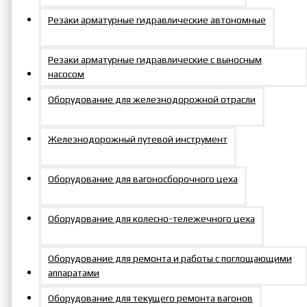
значительно упрощает
Резаки арматурные гидравлические автономные
работу в ограниченных
пространствах. Вес
устройства составляет
Резаки арматурные гидравлические с выносным
насосом
всего 3,5 кг, что
позволяет оператору
Оборудование для железнодорожной отрасли
без труда
маневрировать
Железнодорожный путевой инструмент
инструментом.
Сравнительная
Оборудование для вагоносборочного цеха
таблица
гайковертов
Оборудование для колесно-тележечного цеха
гидравлических
кассетных TEV-C-H
Оборудование для ремонта и работы с поглощающими
(нажать, чтобы
аппаратами
раскрылась)
Оборудование для текущего ремонта вагонов