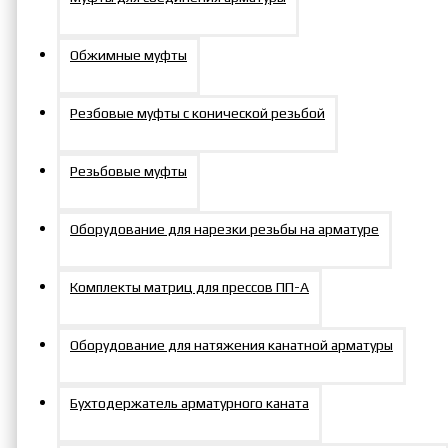
серии TEV-C-
Обжимные муфты
H
Резбовые муфты с конической резьбой
Гайковерты
гидравлические
Резьбовые муфты
кассетные TEV-C-H
являются
Оборудование для нарезки резьбы на арматуре
высокоэффективным
инструментом для
выполнения задач по
Комплекты матриц для прессов ПП-А
закручиванию и
откручиванию
Оборудование для натяжения канатной арматуры
крепежных элементов в
строительстве и
Бухтодержатель арматурного каната
промышленности.