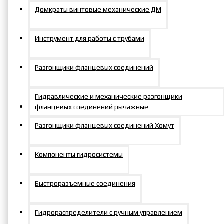
(нажать, чтобы
Домкраты винтовые механические ДМ
раскрылась)
Инструмент для работы с трубами
TEV-30C-H
TEV-60C-H
TEV-144C-H
Разгонщики фланцевых соединений
Модель
R
А
Модель
R
А
Модель
R
А
кассеты
мм
мм
кассеты
мм
мм
кассеты
мм
мм
Гидравлические и механические разгонщики
фланцевых соединений рычажные
СК19300
26
15
СК27600
35
19
СК501400
44
15
Разгонщики фланцевых соединений Хомут
СК22300
26
14
СК30600
35
17
СК551400
47
15
Компоненты гидросистемы
СК27300
26
11
СК32600
35
16
СК601400
50
15
Быстроразъемные соединения
СК30300
28
11
СК34600
35
16
СК651400
53
15
Гидрораспределители с ручным управлением
СК32300
28
10
СК36600
35
14
СК701400
56
15