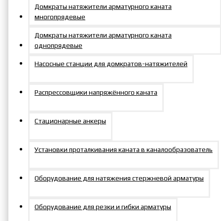
Одним из главных
Домкраты натяжители арматурного каната
преимуществ этих
многопрядевые
инструментов является
Домкраты натяжители арматурного каната
их высокая мощность,
однопрядевые
достигающая до 3 000
Нм, что позволяет
Насосные станции для домкратов-натяжителей
работать с большими
разрывными
Распрессовщики напряжённого каната
моментами,
необходимыми для
надежного соединения
Стационарные анкеры
деталей.
Установки проталкивания каната в каналообразователь
Конструкция
гидравлического
Оборудование для натяжения стержневой арматуры
оборудования
обеспечивает
компактность и
Оборудование для резки и гибки арматуры
легкость, что