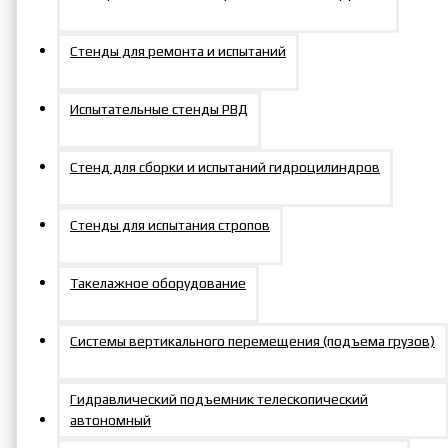
СК80600
58
12
Стенды для ремонта и испытаний
Принадлежности к
Испытательные стенды РВД
кассетам
гайковертов серии
Стенд для сборки и испытаний гидроцилиндров
TEV-C-H (нажать,
чтобы раскрылась)
Стенды для испытания стропов
Такелажное оборудование
Принадлежности
Принадлежности к
к кассетам
кассетам для TEV-
Системы вертикального перемещения (подъема грузов)
дляTEV-30С-Н
60С-Н
Гидравлический подъемник телескопический
Сменная
Сменная
автономный
ГС2719-
вставка
ГС3227-
вставка