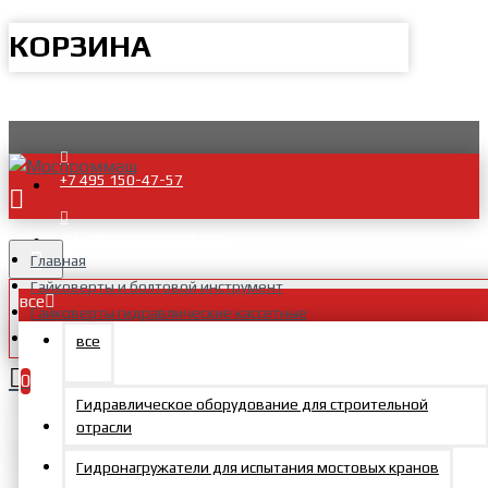
КОРЗИНА
+7 495 150-47-57
zakaz@mosprommash.com
Главная
Гайковерты и болтовой инструмент
все
Гайковерты гидравлические кассетные
Гайковерты гидравлические серии TEV-C-H
все
0
Гидравлическое оборудование для строительной
Ваша корзина пуста!
отрасли
Фильтры
Сброс
Гидронагружатели для испытания мостовых кранов
Цена