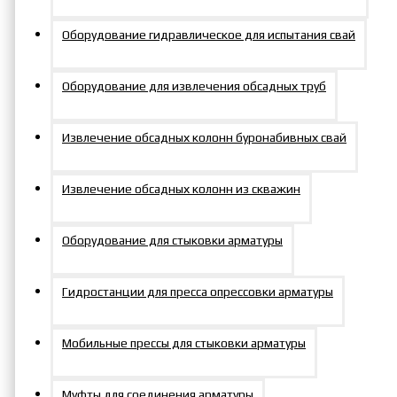
Оборудование гидравлическое для испытания свай
р.
Оборудование для извлечения обсадных труб
р.
Извлечение обсадных колонн буронабивных свай
Крутящий
момент, Нм
Извлечение обсадных колонн из скважин
262-3068 Нм
537-6037 Нм
1173-
Оборудование для стыковки арматуры
14349 Нм
2121-
23124 Нм
Гидростанции для пресса опрессовки арматуры
Гайковерты
Мобильные прессы для стыковки арматуры
гидравлические
Муфты для соединения арматуры