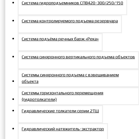
300
для кассет
600
для кассет
Система гидроподъемников СПВ420-300/250/150
27/19 мм
32/27 мм
Система контролируемого подъема резервуара
Сменная
Сменная
ГС2722-
вставка
ГС3427-
вставка
Система подъёма речных барж «Река»
300
для кассет
600
для кассет
27/22 мм
34/27 мм
Система синхронного вертикального подъема объектов
Сменная
Сменная
ГС3019-
вставка
ГС3627-
вставка
Системы синхронного подъема с взвешиванием
300
для кассет
600
для кассет
объекта
30/19 мм
36/27 мм
Системы горизонтального перемещения
(гидротолкатели)
Сменная
Сменная
Гидравлические толкатели серии 2ТШ
ГС3022-
вставка
ГС3630-
вставка
300
для кассет
600
для кассет
30/22 мм
36/30 мм
Гидравлический натяжитель-экстрактор