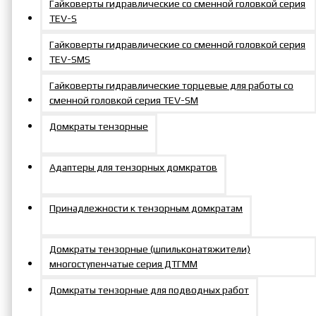
Гайковерты гидравлические со сменной головкой серия
300
для кассет
600
для кассет
TEV-S
60/41 мм
75/55 мм
Гайковерты гидравлические со сменной головкой серия
TEV-SMS
Сменная
Гайковерты гидравлические торцевые для работы со
Стопорное
ГС7560-
вставка
К27300
сменной головкой серия TEV-SM
кольцо
600
для кассет
75/60 мм
Домкраты тензорные
Сменная
Адаптеры для тензорных домкратов
Стопорное
ГС7565-
вставка
К30300
кольцо
600
для кассет
Принадлежности к тензорным домкратам
75/65 мм
Сменная
Домкраты тензорные (шпильконатяжители)
многоступенчатые серия ДТГММ
Стопорное
ГС8060-
вставка
К32300
кольцо
600
для кассет
Домкраты тензорные для подводных работ
80/60 мм