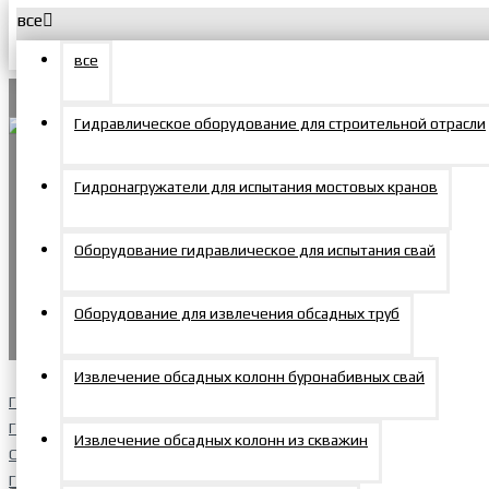
все
Меню
Корзина
все
О компании
Гидравлическое оборудование для строительной отрасли
Новости
Menu
Гидронагружатели для испытания мостовых кранов
Покупателям
Доставка и оплата
Продукция
Оборудование гидравлическое для испытания свай
Домкраты
+7 495 150-47-57
0
Гарантийные условия
Оборудование для извлечения обсадных труб
zakaz@mosprommash.com
0
Сервис и ремонт
Домкраты алюминиевые
Извлечение обсадных колонн буронабивных свай
Главная
Партнерам
Гайковерты и болтовой инструмент
Извлечение обсадных колонн из скважин
Сменные головки для гайковертов
Статьи
Головки сменные квадрат 1.5