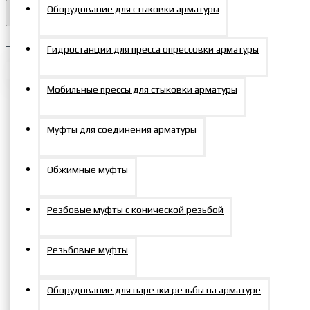
Оборудование для затяжки резьбовых соединени
Оборудование для стыковки арматуры
Домкраты алюминиевые с
Головка сменная S145 квадрат 1.5"
пружинным возвратом ДГАП
0
Методика преднапряжения канатной арматуры
Гидростанции для пресса опрессовки арматуры
Домкраты сверхнизкие
Ваша корзина пуста!
Оборудование для ремонта и реконструкции мос
Мобильные прессы для стыковки арматуры
Муфты для соединения арматуры
Бесплатный звонок по всей России
+7 495 150-47-57
Поршневые домкраты
zakaz@mosprommash.com
сверхнизкие ДСН
Обжимные муфты
Условия для
Скопировать
партнеров
Домкраты грузовые с гайкой фи
Резбовые муфты с конической резьбой
Резьбовые муфты
Оборудование для нарезки резьбы на арматуре
Домкраты грузовые с
Доставка во все