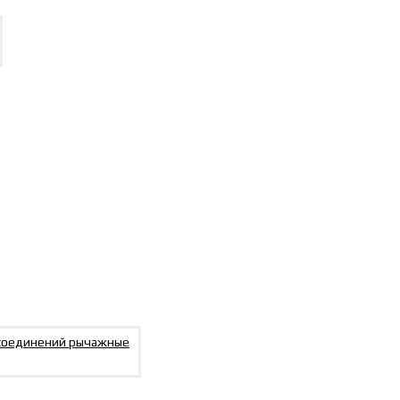
N EN 854 R3
N EN 854 R6
E100 R5
DIN EN 853 1SN
DIN EN 853 2SN
ва DIN EN 855 R7
 соединений рычажные
ва DIN EN 855 R8