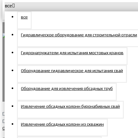
все
Меню
Корзина
все
О компании
Гидравлическое оборудование для строительной отрасли
Новости
Menu
Гидронагружатели для испытания мостовых кранов
Покупателям
Доставка и оплата
Продукция
Оборудование гидравлическое для испытания свай
Домкраты
+7 495 150-47-57
0
Гарантийные условия
Оборудование для извлечения обсадных труб
zakaz@mosprommash.com
0
Сервис и ремонт
Домкраты алюминиевые
Извлечение обсадных колонн буронабивных свай
Главная
Партнерам
Гидравлическое оборудование для строительной отрасли
Извлечение обсадных колонн из скважин
Оборудование для резки и гибки арматуры
Статьи