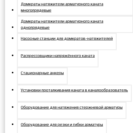
Домкраты натяжители арматурного каната
многопрядевые
Домкраты натяжители арматурного каната
однопрядевые
Гарантия до 18 мес.
Насосные станции для домкратов-натяжителей
Распрессовщики напряжённого каната
Стационарные анкеры
Сервисное обслуживание
Установки проталкивания каната в каналообразователь
Оборудование для натяжения стержневой арматуры
Хиты продаж
Оборудование для резки и гибки арматуры