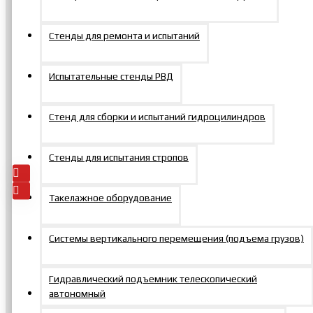
Стенды для ремонта и испытаний
Испытательные стенды РВД
Опора для
домкратов ОПД20
Стенд для сборки и испытаний гидроцилиндров
0р.
Добавить
В
В
Стенды для испытания стропов
в заказ
закладки
сравнение
Такелажное оборудование
Системы вертикального перемещения (подъема грузов)
Контакты
Гидравлический подъемник телескопический
автономный
+7 495 150-47-57