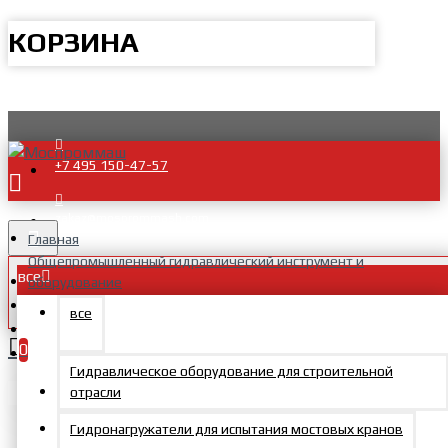
КОРЗИНА
+7 495 150-47-57
zakaz@mosprommash.com
Главная
Общепромышленный гидравлический инструмент и
все
оборудование
Аксессуары для домкратов
все
Опоры для домкратов
0
Опора для домкратов ОПД20
Гидравлическое оборудование для строительной
Ваша корзина пуста!
отрасли
Гидронагружатели для испытания мостовых кранов