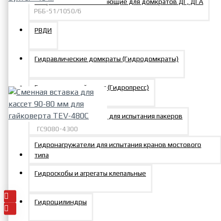
Опоры штоковые плавающие для домкратов ДГ, ДГА
РББ-51/1050/6
Рукав буровой G класса D 51
РВДИ
мм, рабочее давление 105
МПа, 6 слойная оплетка,
Гидравлические домкраты (Гидродомкраты)
длина бухты - 40 м
25729р.
Гидравлический пресс (Гидропресс)
Гидравлический стенд для испытания пакеров
ГС9080-4300
Гидронагружатели для испытания кранов мостового
Сменная вставка для кассет
типа
90-80 мм для гайковерта
TEV-480C
Гидроскобы и агрегаты клепальные
27704р.
Гидроцилиндры