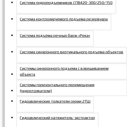
Система гидроподъемников СПВ420-300/250/150
г. Москва, Щербинка, Южная, 6а, стр. 1
zakaz@mosprommash.com
Система контролируемого подъема резервуара
Информация
Система подъёма речных барж «Река»
О компании
Новости
Система синхронного вертикального подъема объектов
Контакты
Политика по обработке персональных данных
Системы синхронного подъема с взвешиванием
объекта
Покупателям
Системы горизонтального перемещения
(гидротолкатели)
Вход
Регистрация
Гидравлические толкатели серии 2ТШ
Личный кабинет
Избранное
Гидравлический натяжитель-экстрактор
Сравнение товаров