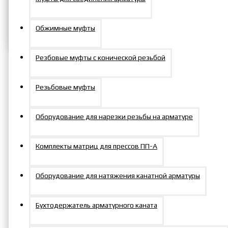
Задать вопрос
Обжимные муфты
Резбовые муфты с конической резьбой
Резьбовые муфты
Оборудование для нарезки резьбы на арматуре
Условия для партнеров
Комплекты матриц для прессов ПП-А
Оборудование для натяжения канатной арматуры
Доставка во все регионы
Бухтодержатель арматурного каната
России