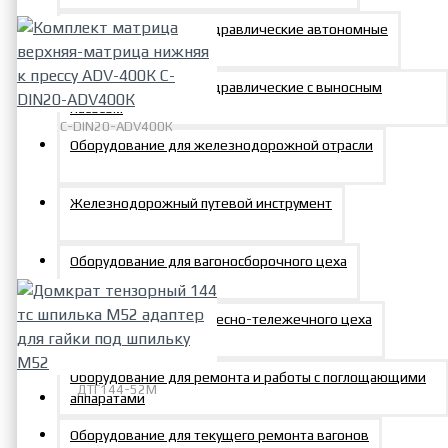
Резаки арматурные гидравлические автономные
Резаки арматурные гидравлические с выносным
насосом
C-DIN20-ADV400К
Оборудование для железнодорожной отрасли
Комплект матрица
верхняя-матрица нижняя к
прессу ADV-400К C-DIN20-
Железнодорожный путевой инструмент
ADV400К
25895р.
Оборудование для вагоносборочного цеха
Оборудование для колесно-тележечного цеха
Оборудование для ремонта и работы с поглощающими
ДТГ144-52М
аппаратами
Домкрат тензорный 144 тс
Оборудование для текущего ремонта вагонов
шпилька М52 адаптер для