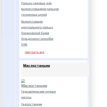
Пальцы силовые для
выпрессовщиков пальцев
гусеничных цепей
Выпрессовщик
центрального пальца
балансирной балки
бульдозера Caterpillar
D9R
смотреть все
Маслостанции
Гидравлические ручные
насосы
Гидростанции