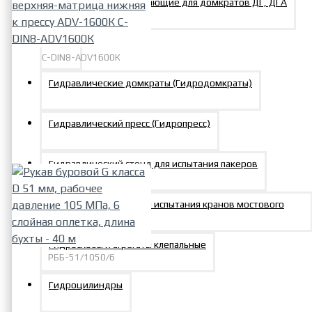
Опоры штоковые плавающие для домкратов ДГ, ДГА
РВДИ
C-DIN8-ADV1600К
Комплект матрица
Гидравлические домкраты (Гидродомкраты)
верхняя-матрица нижняя к
прессу ADV-1600К C-DIN8-
Гидравлический пресс (Гидропресс)
ADV1600К
64739р.
Гидравлический стенд для испытания пакеров
Гидронагружатели для испытания кранов мостового
типа
Гидроскобы и агрегаты клепальные
РББ-51/1050/6
Рукав буровой G класса D 51
Гидроцилиндры
мм, рабочее давление 105
МПа, 6 слойная оплетка,