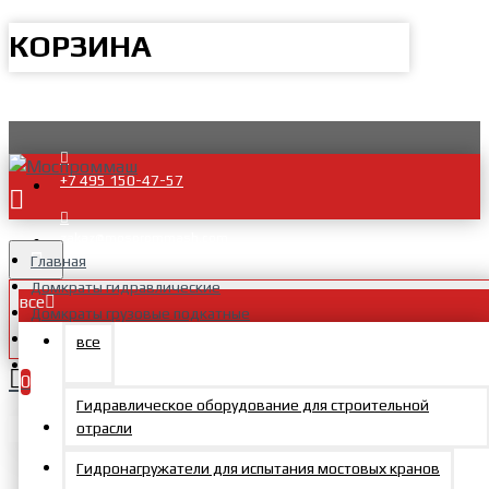
КОРЗИНА
+7 495 150-47-57
zakaz@mosprommash.com
Главная
Домкраты гидравлические
все
Домкраты грузовые подкатные
Домкраты подкатные DPAT
все
Подкатной гидравлический домкрат DPAT100P
0
Гидравлическое оборудование для строительной
Ваша корзина пуста!
отрасли
Гидронагружатели для испытания мостовых кранов
Подкатной