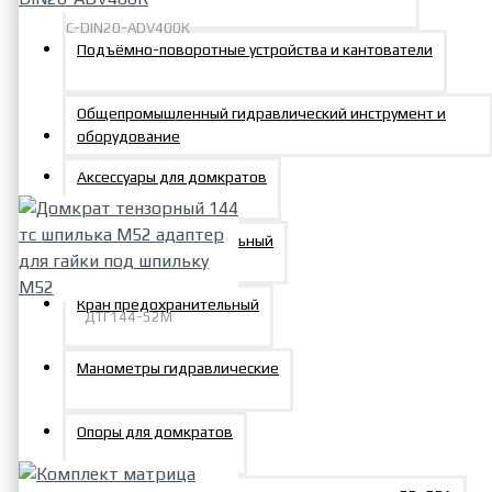
C-DIN20-ADV400К
Подъёмно-поворотные устройства и кантователи
Комплект матрица
верхняя-матрица нижняя к
прессу ADV-400К C-DIN20-
Общепромышленный гидравлический инструмент и
ADV400К
оборудование
25895р.
Аксессуары для домкратов
Клапан предохранительный
Кран предохранительный
ДТГ144-52М
Домкрат тензорный 144 тс
Манометры гидравлические
шпилька М52 адаптер для
гайки под шпильку М52
Опоры для домкратов
122147р.