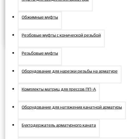
Добавить в заказ
Обжимные муфты
Задать вопрос
Резбовые муфты с конической резьбой
Резьбовые муфты
Характеристики
Оборудование для нарезки резьбы на арматуре
Характеристики товара
Комплекты матриц для прессов ПП-А
Размеры и характеристики
домкратов могут отличаться от
Оборудование для натяжения канатной арматуры
Примечание
указанных. Перед заказом
уточняйте актуальные данные у
Бухтодержатель арматурного каната
менеджера.