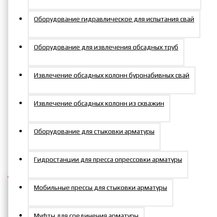
гидравлический домкрат
Оборудование гидравлическое для испытания свай
DPAT100P DPAT100P
Оборудование для извлечения обсадных труб
Извлечение обсадных колонн буронабивных свай
Извлечение обсадных колонн из скважин
Артикул:
DPAT100P
Оборудование для стыковки арматуры
0р.
Гидростанции для пресса опрессовки арматуры
Мобильные прессы для стыковки арматуры
Муфты для соединения арматуры