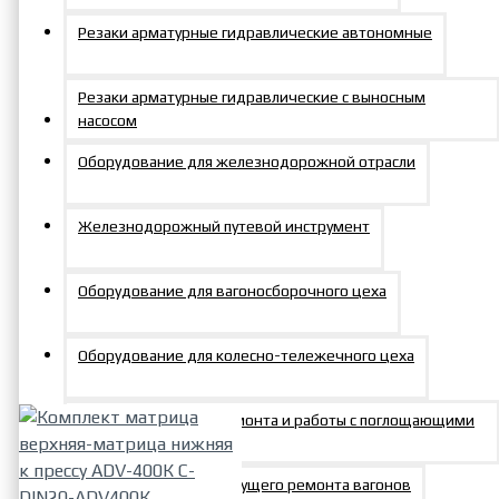
Гарантия до 18 мес.
Резаки арматурные гидравлические автономные
Резаки арматурные гидравлические с выносным
насосом
Оборудование для железнодорожной отрасли
Сервисное обслуживание
Железнодорожный путевой инструмент
Оборудование для вагоносборочного цеха
Хиты продаж
Оборудование для колесно-тележечного цеха
Оборудование для ремонта и работы с поглощающими
аппаратами
Оборудование для текущего ремонта вагонов