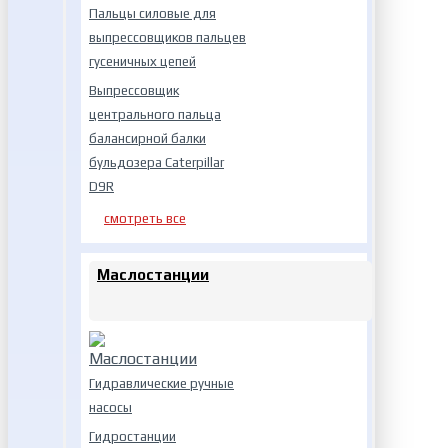
Пальцы силовые для
выпрессовщиков пальцев
гусеничных цепей
Выпрессовщик
центрального пальца
балансирной балки
бульдозера Caterpillar
D9R
смотреть все
Маслостанции
Гидравлические ручные
насосы
Гидростанции