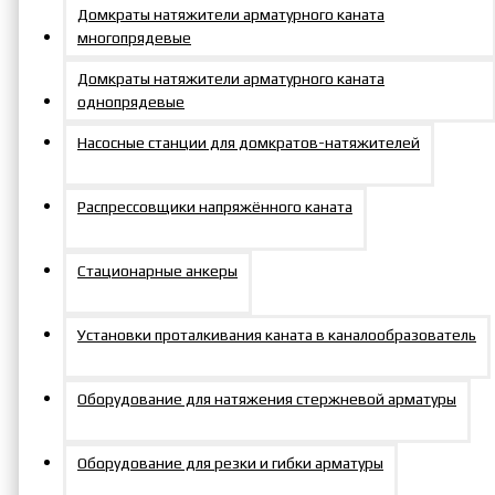
Домкраты натяжители арматурного каната
многопрядевые
Домкраты натяжители арматурного каната
однопрядевые
Насосные станции для домкратов-натяжителей
Условия для партнеров
Распрессовщики напряжённого каната
Стационарные анкеры
Доставка во все регионы
Установки проталкивания каната в каналообразователь
России
Оборудование для натяжения стержневой арматуры
Оборудование для резки и гибки арматуры