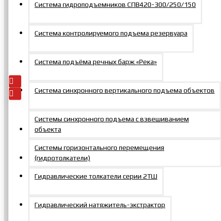
Система гидроподъемников СПВ420-300/250/150
Подкатной
гидравлический
Система контролируемого подъема резервуара
домкрат DPAT100P
0р.
Система подъёма речных барж «Река»
Добавить
В
В
в заказ
закладки
сравнение
Система синхронного вертикального подъема объектов
Системы синхронного подъема с взвешиванием
объекта
Контакты
Системы горизонтального перемещения
(гидротолкатели)
+7 495 150-47-57
Гидравлические толкатели серии 2ТШ
г. Москва, Щербинка, Южная, 6а, стр. 1
zakaz@mosprommash.com
Гидравлический натяжитель-экстрактор