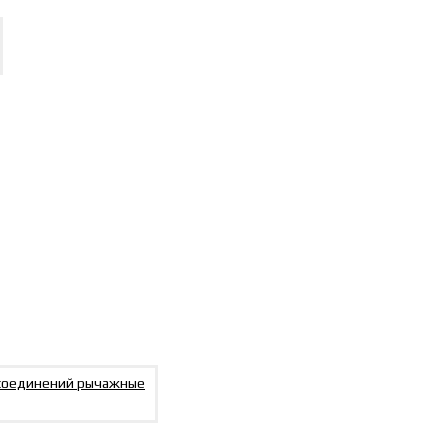
N EN 854 R3
N EN 854 R6
E100 R5
DIN EN 853 1SN
DIN EN 853 2SN
ва DIN EN 855 R7
 соединений рычажные
ва DIN EN 855 R8