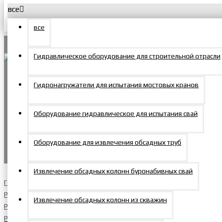
все
Меню
Корзина
все
О компании
Гидравлическое оборудование для строительной отрасли
Новости
Menu
Гидронагружатели для испытания мостовых кранов
Покупателям
Доставка и оплата
Продукция
Оборудование гидравлическое для испытания свай
Домкраты
+7 495 150-47-57
0
Гарантийные условия
Оборудование для извлечения обсадных труб
zakaz@mosprommash.com
0
Сервис и ремонт
Домкраты алюминиевые
Извлечение обсадных колонн буронабивных свай
Главная
Партнерам
РВД и оборудование для их производства
Извлечение обсадных колонн из скважин
Рукава высокого давления
Статьи
РВД буровые в бухтах