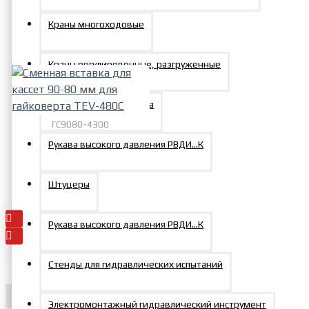
МПа, 6 слойная оплетка,
Краны многоходовые
длина бухты - 40 м
25729р.
Краны регулировочные, разгруженные
Распределители потока
ГС9080-4300
Рукава высокого давления РВДИ…К
Сменная вставка для кассет
90-80 мм для гайковерта
TEV-480C
Штуцеры
27704р.
Рукава высокого давления РВДИ…К
Стенды для гидравлических испытаний
Электромонтажный гидравлический инструмент