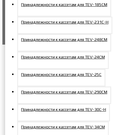
Принадлежности к кассетам для TEV-185СM
Этот сайт использует файлы cookie. Оставаясь на
сайте, вы соглашаетесь с их обработкой и даете
согласие на использование персональных данных
Принадлежности к кассетам для TEV-231С-Н
в соответствии с документом компании
Политика конфиденциальности
Принадлежности к кассетам для TEV-248СM
Принадлежности к кассетам для TEV-24CМ
Принадлежности к кассетам для TEV-25C
Принадлежности к кассетам для TEV-290СM
Принадлежности к кассетам для TEV-30С-Н
Принадлежности к кассетам для TEV-34CМ