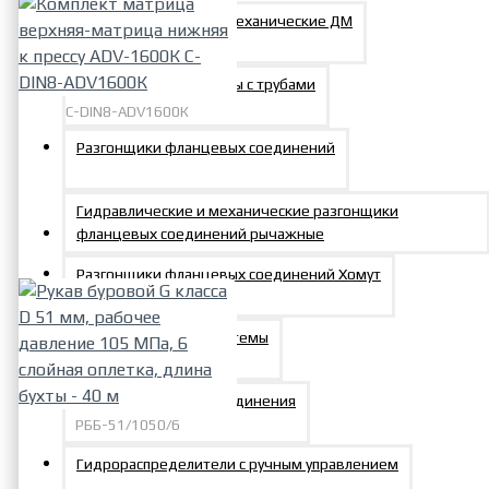
Домкраты винтовые механические ДМ
Инструмент для работы с трубами
C-DIN8-ADV1600К
Разгонщики фланцевых соединений
Комплект матрица
верхняя-матрица нижняя к
прессу ADV-1600К C-DIN8-
Гидравлические и механические разгонщики
ADV1600К
фланцевых соединений рычажные
64739р.
Разгонщики фланцевых соединений Хомут
Компоненты гидросистемы
Быстроразъемные соединения
РББ-51/1050/6
Рукав буровой G класса D 51
Гидрораспределители с ручным управлением
мм, рабочее давление 105