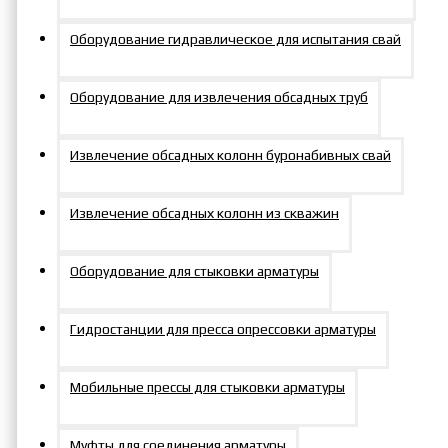
насос станц(2TEV7/0,8PEС
Оборудование гидравлическое для испытания свай
TEV7/1,4PP
Оборудование для извлечения обсадных труб
4TEV7/0,8PEAC
Извлечение обсадных колонн буронабивных свай
2TEV7/0,8PEAC
Извлечение обсадных колонн из скважин
2TEV7/1,4PP)
Оборудование для стыковки арматуры
Гидростанции для пресса опрессовки арматуры
Мобильные прессы для стыковки арматуры
Артикул:
РВД8000WW(1)
Муфты для соединения арматуры