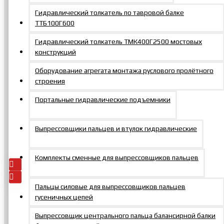
Гидравлический толкатель по тавровой балке
ТТБ100Г600
Гидравлический толкатель ТМК400Г2500 мостовых
конструкций
РВД для
Оборудование агрегата монтажа руслового пролётного
гайковёртов с насос
строения
станц(2TEV7/0,8PEС
TEV7/1,4PP
Портальные гидравлические подъемники
4TEV7/0,8PEAC
2TEV7/0,8PEAC
2TEV7/1,4PP)
Выпрессовщики пальцев и втулок гидравлические
70936р.
Добавить
В
В
в заказ
закладки
сравнение
Комплекты сменные для выпрессовщиков пальцев
Пальцы силовые для выпрессовщиков пальцев
гусеничных цепей
Выпрессовщик центрального пальца балансирной балки