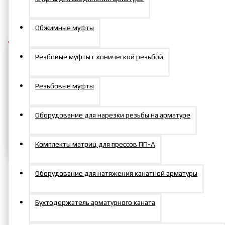
70936р.
Обжимные муфты
Резбовые муфты с конической резьбой
Добавить в заказ
Резьбовые муфты
Задать вопрос
Оборудование для нарезки резьбы на арматуре
Комплекты матриц для прессов ПП-А
Оборудование для натяжения канатной арматуры
Описание
Бухтодержатель арматурного каната
Комплект РВД для гидравлических