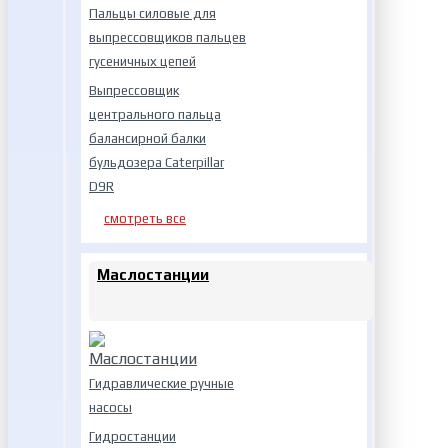
Пальцы силовые для
выпрессовщиков пальцев
гусеничных цепей
Выпрессовщик
центрального пальца
балансирной балки
бульдозера Caterpillar
D9R
смотреть все
Маслостанции
Гидравлические ручные
насосы
Гидростанции