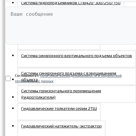
Система гидроподъемников СПВ420-300/250/150
Система контролируемого подъема резервуара
Система подъёма речных барж «Река»
Система синхронного вертикального подъема объектов
Отправить заявку
Системы синхронного подъема с взвешиванием
Соглашаюсь с
политикой конфиденциальности и обработкой
объекта
персональных данных
Системы горизонтального перемещения
(гидротолкатели)
Последние просмотренные
Гидравлические толкатели серии 2ТШ
Гидравлический натяжитель-экстрактор