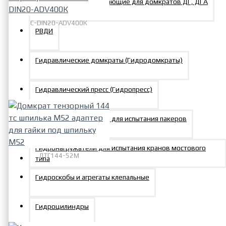
Опоры штоковые плавающие для домкратов ДГ, ДГА
C-DIN20-ADV400К
РВДИ
Комплект матрица
верхняя-матрица нижняя к
Гидравлические домкраты (Гидродомкраты)
прессу ADV-400К C-DIN20-
ADV400К
25895р.
Гидравлический пресс (Гидропресс)
Гидравлический стенд для испытания пакеров
Гидронагружатели для испытания кранов мостового
ДТГ144-52М
типа
Домкрат тензорный 144 тс
Гидроскобы и агрегаты клепальные
шпилька М52 адаптер для
гайки под шпильку М52
Гидроцилиндры
122147р.