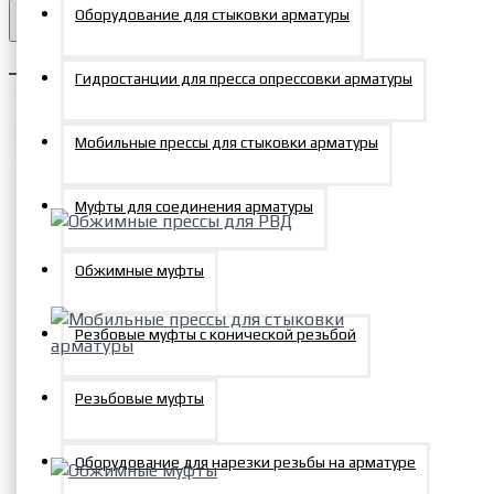
Оборудование для затяжки резьбовых соединени
Оборудование для стыковки арматуры
Домкраты алюминиевые с
пружинным возвратом ДГАП
Каталог гидравлического
0
Методика преднапряжения канатной арматуры
Гидростанции для пресса опрессовки арматуры
Домкраты сверхнизкие
Ваша корзина пуста!
сверхвысокого давления
Оборудование для ремонта и реконструкции мос
Мобильные прессы для стыковки арматуры
Муфты для соединения арматуры
Бесплатный звонок по всей России
+7 495 150-47-57
Поршневые домкраты
Обжимные прессы для РВД
zakaz@mosprommash.com
сверхнизкие ДСН
Обжимные муфты
Скопировать
Домкраты грузовые с гайкой фи
Резбовые муфты с конической резьбой
Мобильные прессы для стыковки
Резьбовые муфты
арматуры
Оборудование для нарезки резьбы на арматуре
Домкраты грузовые с