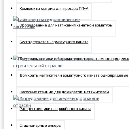
Обжимные муфты
гравитационным возвратом с
Гидравлические насосные станции
Комплекты матриц для прессов ПП-А
фиксирующей гайкой ДГ М Г
Домкраты грузовые с
Оборудование для натяжения канатной арматуры
пружинным возвратом с
Гидравлические ручные насосы
фиксирующей гайкой ДГ П Г
Гайковерты гидравлические
кассетные
Бухтодержатель арматурного каната
Домкраты грузовые
Домкраты натяжители арматурного каната многопрядевы
Гидронасос ручной НРГ
Гидравлическое оборудование для
Домкраты натяжители арматурного каната однопрядевые
Насосы и насосные станции
строительной отрасли
Домкраты грузовые c
для тензорных домкратов
Насосные станции для домкратов-натяжителей
гидравлическим возвратом
штока ДГ Г
Насосные гидравлические станц
Домкраты грузовые
пневмоприводом
Распрессовщики напряжённого каната
Оборудование для
алюминиевые с пружинным
железнодорожной отрасли
возвратом ДГА П
Стационарные анкеры