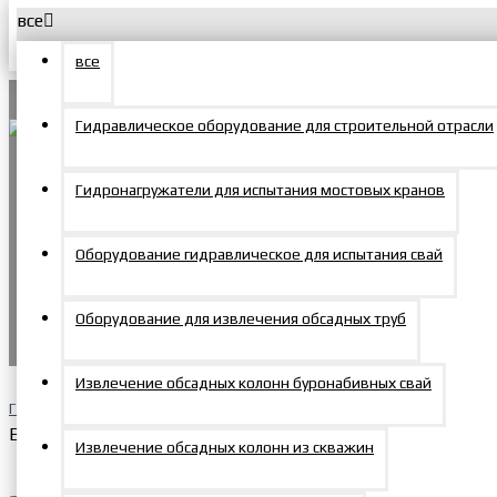
все
Меню
Корзина
все
О компании
Гидравлическое оборудование для строительной отрасли
Новости
Menu
Гидронагружатели для испытания мостовых кранов
Покупателям
Доставка и оплата
Продукция
Оборудование гидравлическое для испытания свай
Домкраты
+7 495 150-47-57
0
Гарантийные условия
Оборудование для извлечения обсадных труб
zakaz@mosprommash.com
0
Сервис и ремонт
Домкраты алюминиевые
Извлечение обсадных колонн буронабивных свай
Главная
Весь каталог
Партнерам
Извлечение обсадных колонн из скважин
Статьи